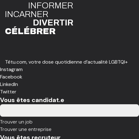
INFO
R
ME
R
I
N
CAR
N
ER
DIVE
R
TIR
CÉLÉBR
E
R
Têtu.com, votre dose quotidienne d’actualité LGBTQI+
Instagram
Facebook
LinkedIn
Twitter
Vous êtes candidat.e
Trouver un job
Trouver une entreprise
Vous êtes recruteur