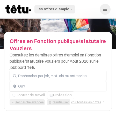
Les offres d'emploi
Offres
en
Fonction
publique/statutaire
Vouziers
Consultez les dernières offres d'emploi en Fonction
publique/statutaire Vouziers pour Août 2026 sur le
jobboard
Têtu
Rechercher par job, mot-clé ou entreprise
Localisation
Contrat de travail
Profession
Recherche avancée
réinitialiser
voir toutes les offres