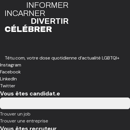
INFO
R
ME
R
I
N
CAR
N
ER
DIVE
R
TIR
CÉLÉBR
E
R
Têtu.com, votre dose quotidienne d’actualité LGBTQI+
Instagram
Facebook
LinkedIn
Twitter
Vous êtes candidat.e
Trouver un job
Trouver une entreprise
Vous êtes recruteur