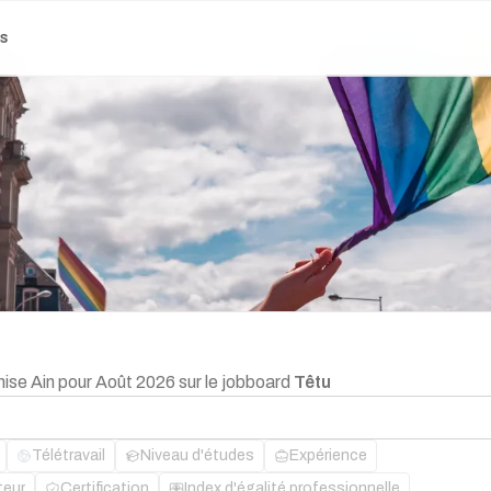
es
hise Ain pour Août 2026 sur le jobboard
Têtu
Télétravail
Niveau d'études
Expérience
teur
Certification
Index d'égalité professionnelle