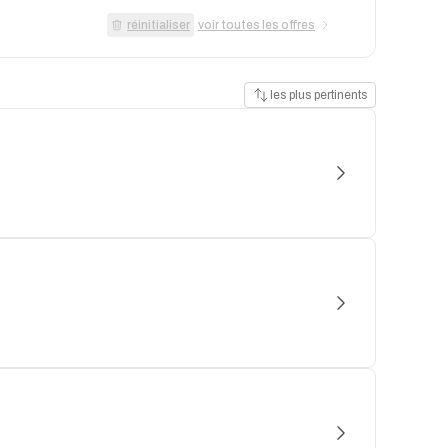
réinitialiser
voir toutes les offres
les plus pertinents