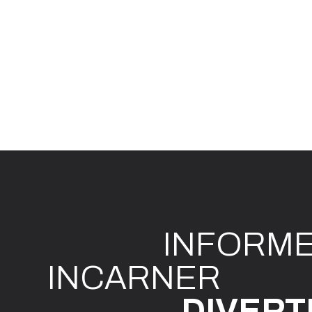
INFO
R
M
I
N
CAR
N
ER
DIVE
R
T