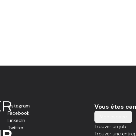
E
R
Instagram
Vous êtes can
Facebook
Mon espace
LinkedIn
Trouver un job
Twitter
IR
Trouver une entrep