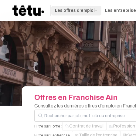
Les offres d'emploi
Les entrepris
Offres
en
Franchise
Ain
Consultez les dernières offres d'emploi en Franc
Rechercher par job, mot-clé ou entreprise
Contrat de travail
Profession
Filtre sur l'offre :
Taille de l'entreprise
Sec
Filtre sur l'entreprise :