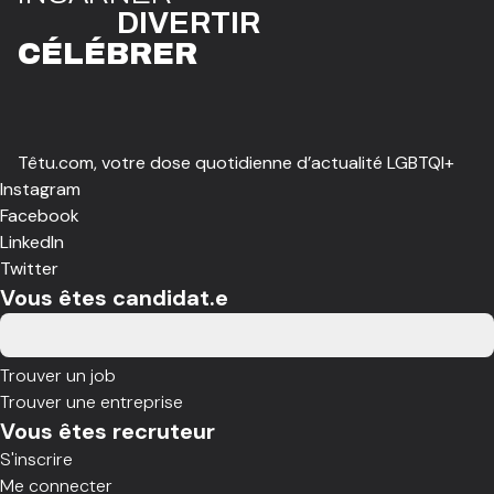
DIVE
R
TIR
CÉLÉBR
E
R
Têtu.com, votre dose quotidienne d’actualité LGBTQI+
Instagram
Facebook
LinkedIn
Twitter
Vous êtes candidat.e
Trouver un job
Trouver une entreprise
Vous êtes recruteur
S'inscrire
Me connecter