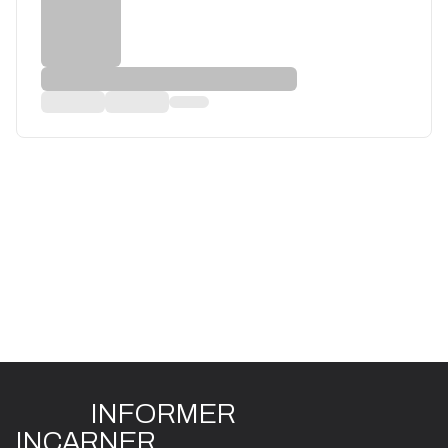
INFO
R
ME
R
I
N
CAR
N
ER