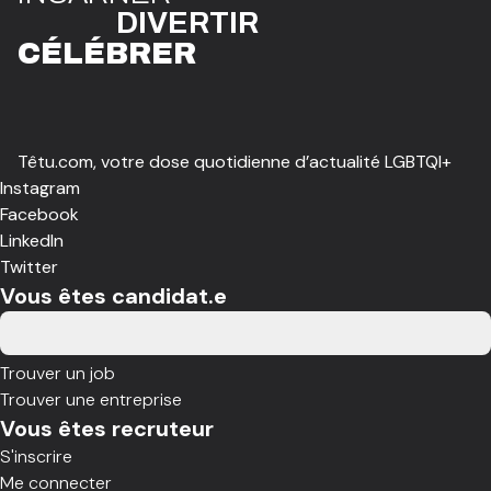
DIVE
R
TIR
CÉLÉBR
E
R
Têtu.com, votre dose quotidienne d’actualité LGBTQI+
Instagram
Facebook
LinkedIn
Twitter
Vous êtes candidat.e
Trouver un job
Trouver une entreprise
Vous êtes recruteur
S'inscrire
Me connecter