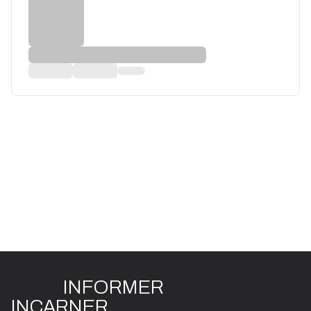
INFO
R
ME
R
I
N
CAR
N
ER