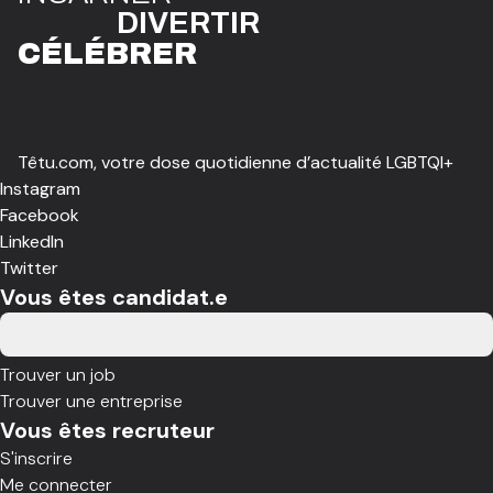
DIVE
R
TIR
CÉLÉBR
E
R
Têtu.com, votre dose quotidienne d’actualité LGBTQI+
Instagram
Facebook
LinkedIn
Twitter
Vous êtes candidat.e
Trouver un job
Trouver une entreprise
Vous êtes recruteur
S'inscrire
Me connecter