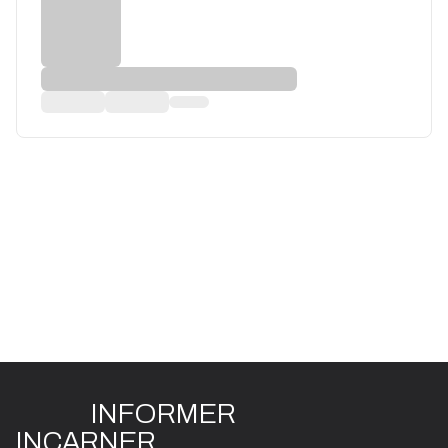
INFO
R
ME
R
I
N
CAR
N
ER