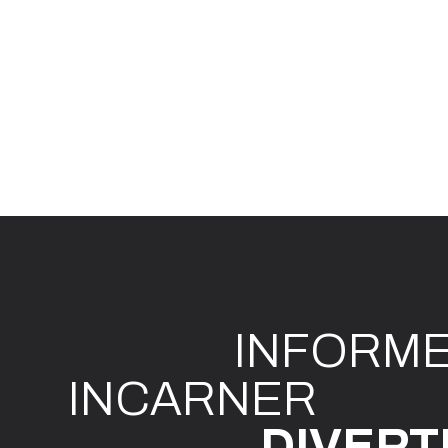
INFO
R
M
I
N
CAR
N
ER
DIVE
R
T