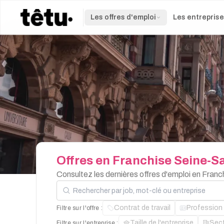
Les offres d'emploi
Les entrepris
Offres
en
Franchise
Seine-Sa
Consultez les dernières offres d'emploi en Fran
Rechercher par job, mot-clé ou entreprise
Contrat de travail
Profession
Filtre sur l'offre :
Taille de l'entreprise
Sec
Filtre sur l'entreprise :