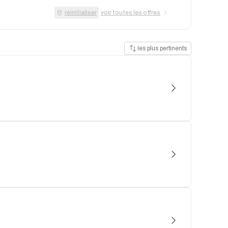
réinitialiser
voir toutes les offres
les plus pertinents