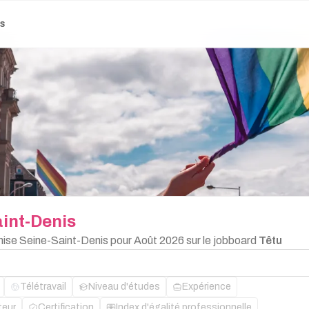
es
int-Denis
chise Seine-Saint-Denis pour Août 2026 sur le jobboard
Têtu
Télétravail
Niveau d'études
Expérience
teur
Certification
Index d'égalité professionnelle