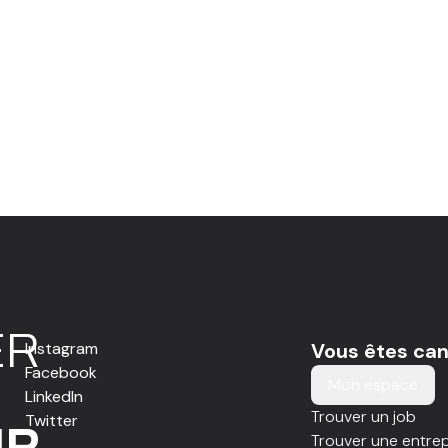
E
R
Instagram
Vous êtes can
Facebook
Mon espace
LinkedIn
Trouver un job
Twitter
IR
Trouver une entrep