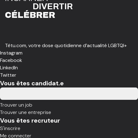
DIVE
R
TIR
CÉLÉBR
E
R
Têtu.com, votre dose quotidienne d’actualité LGBTQI+
Instagram
Facebook
LinkedIn
Twitter
Vous êtes candidat.e
Trouver un job
Trouver une entreprise
Vous êtes recruteur
S'inscrire
Me connecter