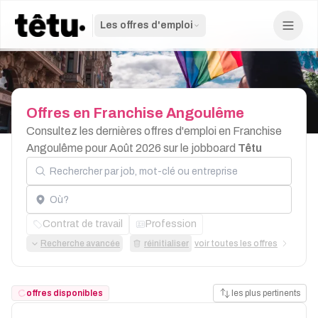
Les offres d'emploi
Offres
en
Franchise
Angoulême
Consultez les dernières offres d'emploi en Franchise
Angoulême pour Août 2026 sur le jobboard
Têtu
Rechercher par job, mot-clé ou entreprise
Localisation
Contrat de travail
Profession
Recherche avancée
réinitialiser
voir toutes les offres
offres disponibles
les plus pertinents