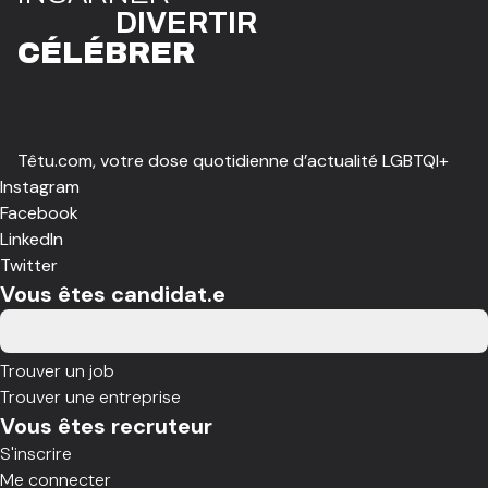
DIVE
R
TIR
CÉLÉBR
E
R
Têtu.com, votre dose quotidienne d’actualité LGBTQI+
Instagram
Facebook
LinkedIn
Twitter
Vous êtes candidat.e
Trouver un job
Trouver une entreprise
Vous êtes recruteur
S'inscrire
Me connecter