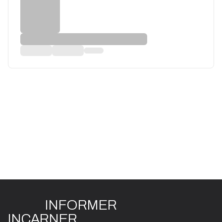
INFO
R
ME
R
I
N
CAR
N
ER