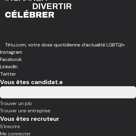
DIVE
R
TIR
CÉLÉBR
E
R
Têtu.com, votre dose quotidienne d’actualité LGBTQI+
Instagram
Facebook
LinkedIn
Twitter
Vous êtes candidat.e
Trouver un job
Trouver une entreprise
Vous êtes recruteur
S'inscrire
Me connecter