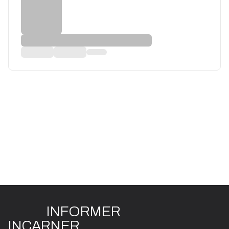
INFO
R
ME
R
I
N
CAR
N
ER