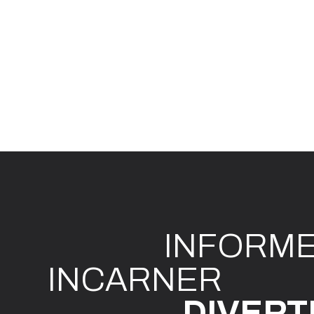
INFO
R
M
I
N
CAR
N
ER
DIVE
R
T