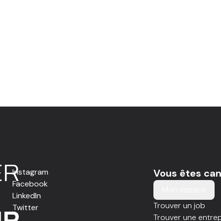
E
R
Instagram
Vous êtes can
Facebook
Mon espace
LinkedIn
Trouver un job
Twitter
IR
Trouver une entrep