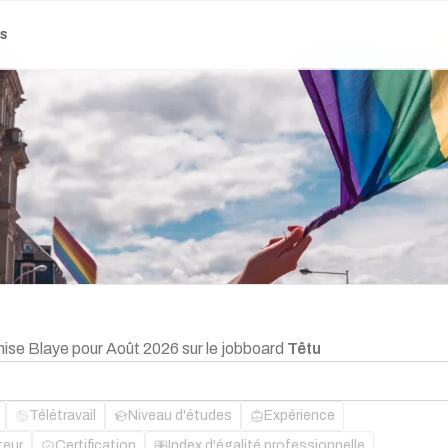
es
chise Blaye pour Août 2026 sur le jobboard
Têtu
Télétravail
Niveau d'études
Expérience
teur
Certification
Index d'égalité professionnelle