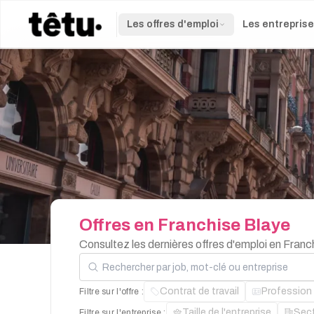
Les offres d'emploi
Les entrepris
Offres
en
Franchise
Blaye
Consultez les dernières offres d'emploi en Fran
Rechercher par job, mot-clé ou entreprise
Contrat de travail
Profession
Filtre sur l'offre :
Taille de l'entreprise
Sec
Filtre sur l'entreprise :