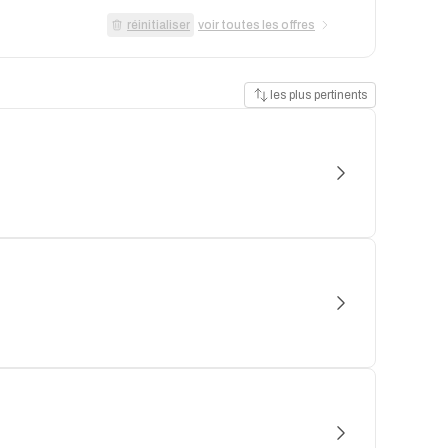
réinitialiser
voir toutes les offres
les plus pertinents