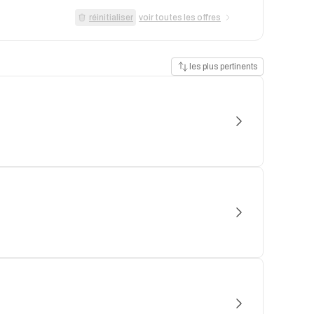
réinitialiser
voir toutes les offres
les plus pertinents