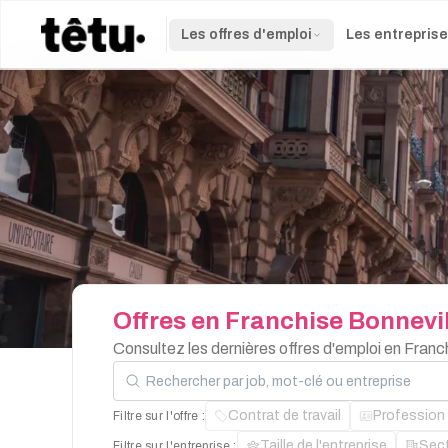
Les offres d'emploi
Les entrepris
Offres
en
Franchise
Bonnevil
Consultez les dernières offres d'emploi en Franc
Rechercher par job, mot-clé ou entreprise
Contrat de travail
Profession
Filtre sur l'offre :
Taille de l'entreprise
Sec
Filtre sur l'entreprise :