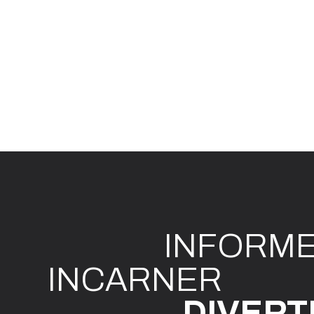
INFO
R
M
I
N
CAR
N
ER
DIVE
R
T