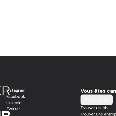
E
R
Instagram
Vous êtes can
Facebook
Mon espace
LinkedIn
Trouver un job
Twitter
IR
Trouver une entrep