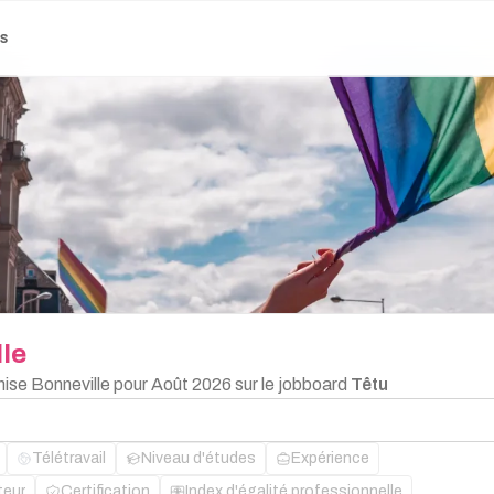
es
le
hise Bonneville pour Août 2026 sur le jobboard
Têtu
Télétravail
Niveau d'études
Expérience
teur
Certification
Index d'égalité professionnelle