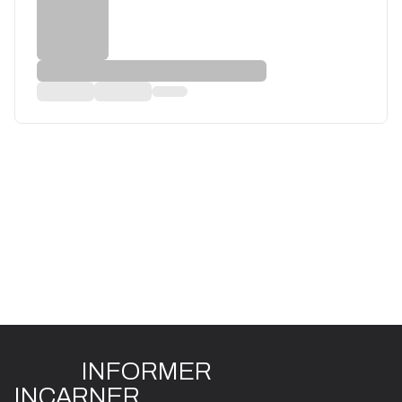
INFO
R
ME
R
I
N
CAR
N
ER