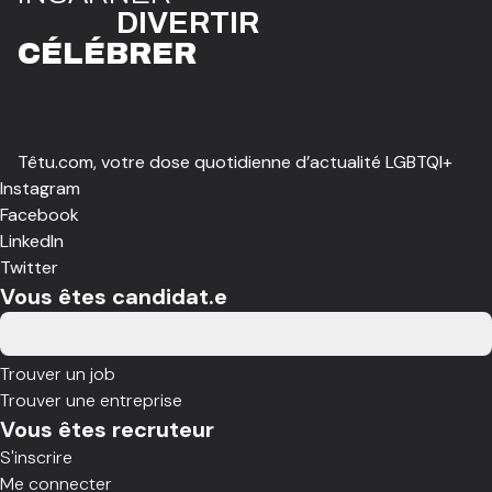
DIVE
R
TIR
CÉLÉBR
E
R
Têtu.com, votre dose quotidienne d’actualité LGBTQI+
Instagram
Facebook
LinkedIn
Twitter
Vous êtes candidat.e
Trouver un job
Trouver une entreprise
Vous êtes recruteur
S'inscrire
Me connecter