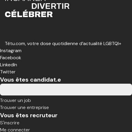
DIVE
R
TIR
CÉLÉBR
E
R
Têtu.com, votre dose quotidienne d’actualité LGBTQI+
Instagram
Facebook
LinkedIn
Twitter
Vous êtes candidat.e
Trouver un job
Trouver une entreprise
Vous êtes recruteur
S'inscrire
Me connecter