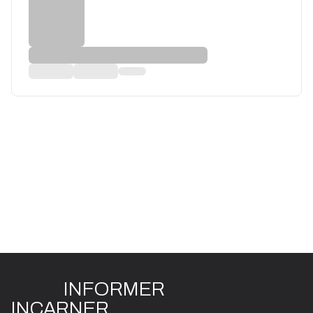
INFO
R
ME
R
I
N
CAR
N
ER