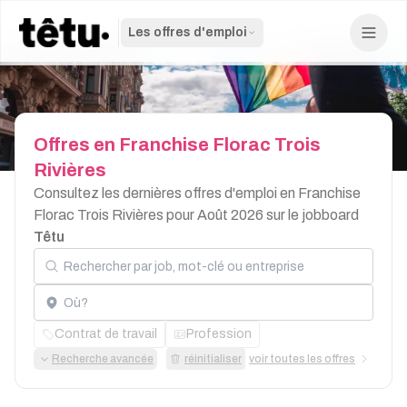
Les offres d'emploi
Offres
en
Franchise
Florac
Trois
Rivières
Consultez les dernières offres d'emploi en Franchise
Florac Trois Rivières pour Août 2026 sur le jobboard
Têtu
Rechercher par job, mot-clé ou entreprise
Localisation
Contrat de travail
Profession
Recherche avancée
réinitialiser
voir toutes les offres