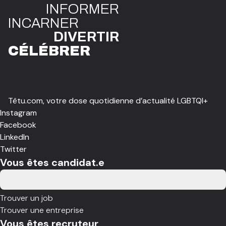
INFO
R
ME
R
I
N
CAR
N
ER
DIVE
R
TIR
CÉLÉBR
E
R
Têtu.com, votre dose quotidienne d’actualité LGBTQI+
Instagram
Facebook
LinkedIn
Twitter
Vous êtes candidat.e
Trouver un job
Trouver une entreprise
Vous êtes recruteur