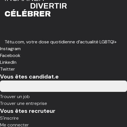
DIVE
R
TIR
CÉLÉBR
E
R
Têtu.com, votre dose quotidienne d’actualité LGBTQI+
Instagram
Facebook
LinkedIn
Twitter
Vous êtes candidat.e
Trouver un job
Trouver une entreprise
Vous êtes recruteur
S'inscrire
Me connecter