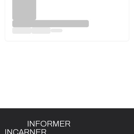
INFO
R
ME
R
I
N
CAR
N
ER