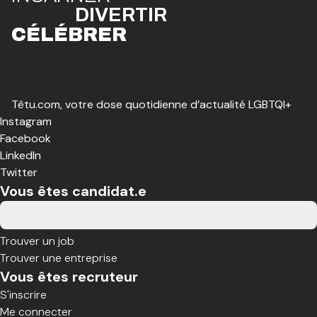
DIVE
R
TIR
CÉLÉBR
E
R
Têtu.com, votre dose quotidienne d’actualité LGBTQI+
Instagram
Facebook
LinkedIn
Twitter
Vous êtes candidat.e
Trouver un job
Trouver une entreprise
Vous êtes recruteur
S'inscrire
Me connecter