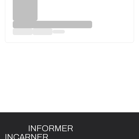
INFO
R
ME
R
I
N
CAR
N
ER