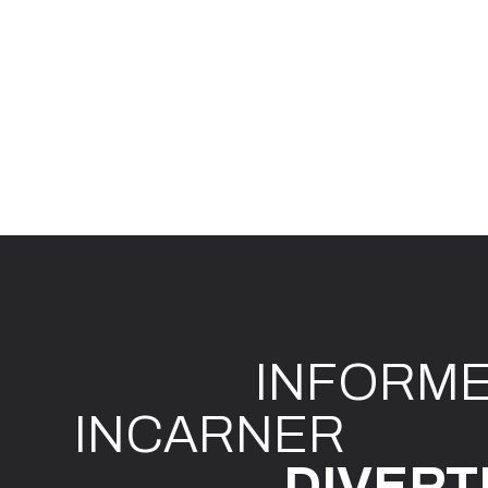
INFO
R
M
I
N
CAR
N
ER
DIVE
R
T