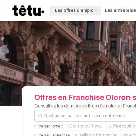
Les offres d'emploi
Les entrepris
Offres
en
Franchise
Oloron-s
Consultez les dernières offres d'emploi en Fran
Rechercher par job, mot-clé ou entreprise
Contrat de travail
Profession
Filtre sur l'offre :
Taille de l'entreprise
Sec
Filtre sur l'entreprise :