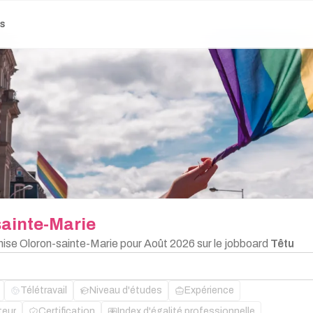
es
ainte-Marie
chise Oloron-sainte-Marie pour Août 2026 sur le jobboard
Têtu
Télétravail
Niveau d'études
Expérience
teur
Certification
Index d'égalité professionnelle