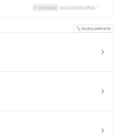
réinitialiser
voir toutes les offres
les plus pertinents