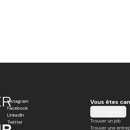
E
R
Instagram
Vous êtes can
Facebook
Mon espace
LinkedIn
Trouver un job
Twitter
IR
Trouver une entrep