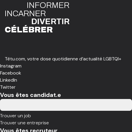
INFO
R
ME
R
I
N
CAR
N
ER
DIVE
R
TIR
CÉLÉBR
E
R
Têtu.com, votre dose quotidienne d’actualité LGBTQI+
Instagram
Facebook
LinkedIn
Twitter
Vous êtes candidat.e
Trouver un job
Trouver une entreprise
Vous êtes recruteur