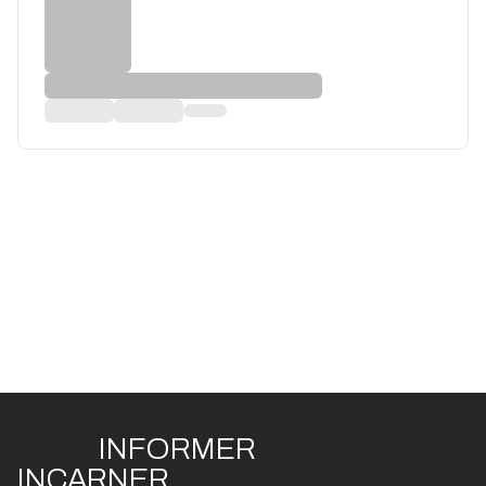
INFO
R
ME
R
I
N
CAR
N
ER