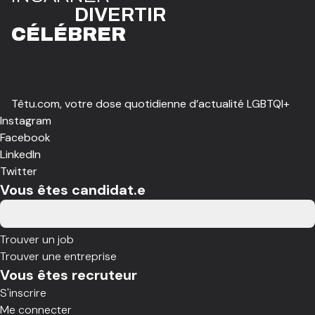
DIVE
R
TIR
CÉLÉBR
E
R
Têtu.com, votre dose quotidienne d’actualité LGBTQI+
Instagram
Facebook
LinkedIn
Twitter
Vous êtes candidat.e
Trouver un job
Trouver une entreprise
Vous êtes recruteur
S'inscrire
Me connecter