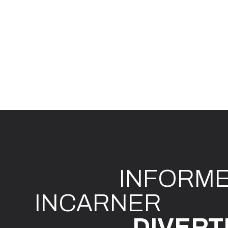
INFO
R
M
I
N
CAR
N
ER
DIVE
R
T