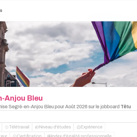
es
n-Anjou
Bleu
chise Segré-en-Anjou Bleu pour Août 2026 sur le jobboard
Têtu
Télétravail
Niveau d'études
Expérience
teur
Certification
Index d'égalité professionnelle