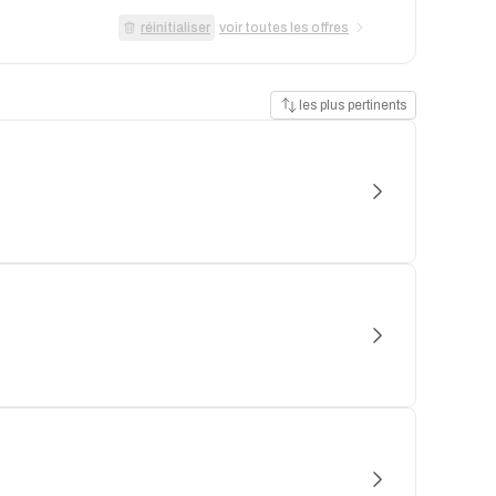
réinitialiser
voir toutes les offres
les plus pertinents