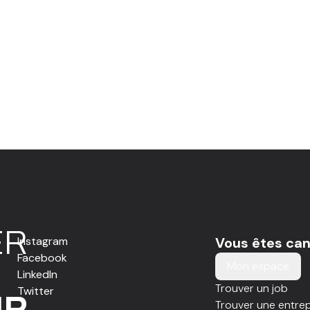
E
R
Instagram
Vous êtes can
Facebook
Mon espace
LinkedIn
Trouver un job
Twitter
IR
Trouver une entrep