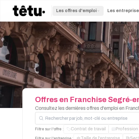
Les offres d'emploi
Les entrepris
Offres
en
Franchise
Segré-e
Consultez les dernières offres d'emploi en Fran
Rechercher par job, mot-clé ou entreprise
Contrat de travail
Profession
Filtre sur l'offre :
Taille de l'entreprise
Sec
Filtre sur l'entreprise :