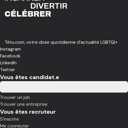
DIVE
R
TIR
CÉLÉBR
E
R
Têtu.com, votre dose quotidienne d’actualité LGBTQI+
Instagram
Facebook
LinkedIn
Twitter
Vous êtes candidat.e
Trouver un job
Trouver une entreprise
Vous êtes recruteur
S'inscrire
Me connecter