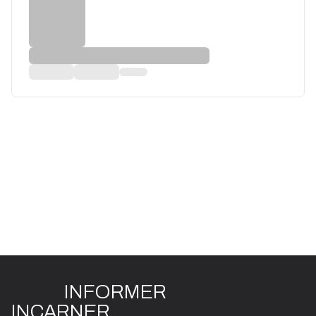
INFO
R
ME
R
I
N
CAR
N
ER