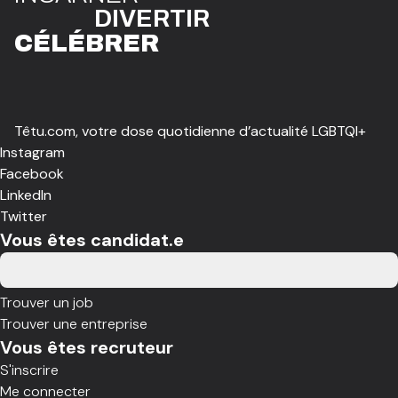
DIVE
R
TIR
CÉLÉBR
E
R
Têtu.com, votre dose quotidienne d’actualité LGBTQI+
Instagram
Facebook
LinkedIn
Twitter
Vous êtes candidat.e
Trouver un job
Trouver une entreprise
Vous êtes recruteur
S'inscrire
Me connecter