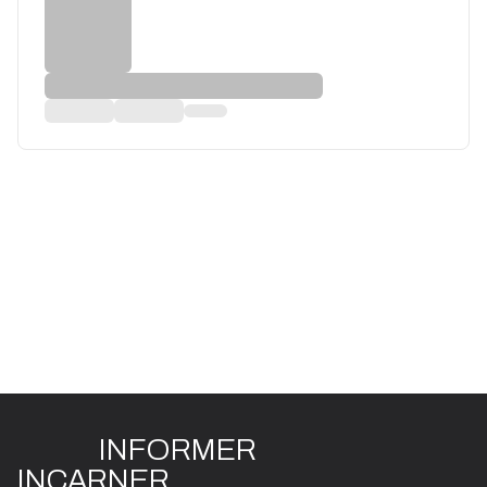
INFO
R
ME
R
I
N
CAR
N
ER