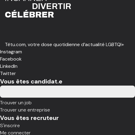
DIVE
R
TIR
CÉLÉBR
E
R
Têtu.com, votre dose quotidienne d’actualité LGBTQI+
Instagram
Facebook
LinkedIn
Twitter
Vous êtes candidat.e
Trouver un job
Trouver une entreprise
Vous êtes recruteur
S'inscrire
Me connecter