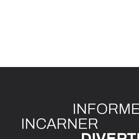
INFO
R
M
I
N
CAR
N
ER
DIVE
R
T