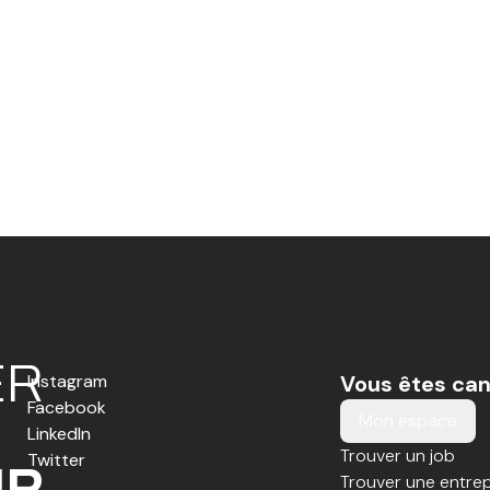
E
R
Instagram
Vous êtes can
Facebook
Mon espace
LinkedIn
Trouver un job
Twitter
IR
Trouver une entrep