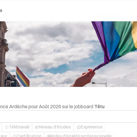
es
lance Ardèche pour Août 2026 sur le jobboard
Têtu
Télétravail
Niveau d'études
Expérience
teur
Certification
Index d'égalité professionnelle