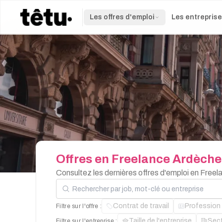
Les offres d'emploi
Les entrepris
Offres
en
Freelance
Ardèche
Consultez les dernières offres d'emploi en Free
Rechercher par job, mot-clé ou entreprise
Contrat de travail
Profession
Filtre sur l'offre :
Taille de l'entreprise
Sec
Filtre sur l'entreprise :