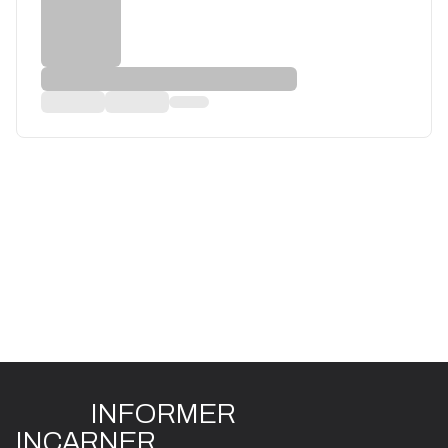
INFO
R
ME
R
I
N
CAR
N
ER