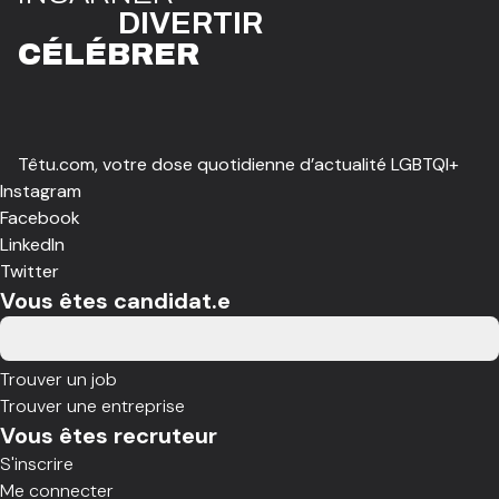
DIVE
R
TIR
CÉLÉBR
E
R
Têtu.com, votre dose quotidienne d’actualité LGBTQI+
Instagram
Facebook
LinkedIn
Twitter
Vous êtes candidat.e
Trouver un job
Trouver une entreprise
Vous êtes recruteur
S'inscrire
Me connecter