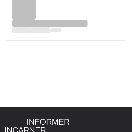
INFO
R
ME
R
I
N
CAR
N
ER