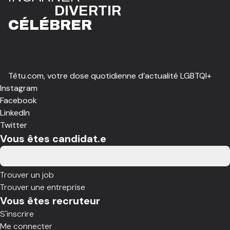
DIVE
R
TIR
CÉLÉBR
E
R
Têtu.com, votre dose quotidienne d’actualité LGBTQI+
Instagram
Facebook
LinkedIn
Twitter
Vous êtes candidat.e
Trouver un job
Trouver une entreprise
Vous êtes recruteur
S'inscrire
Me connecter