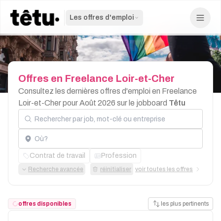
Les offres d'emploi
Offres
en
Freelance
Loir-et-Cher
Consultez les dernières offres d'emploi en Freelance
Loir-et-Cher pour Août 2026 sur le jobboard
Têtu
Rechercher par job, mot-clé ou entreprise
Localisation
Contrat de travail
Profession
Recherche avancée
réinitialiser
voir toutes les offres
offres disponibles
les plus pertinents