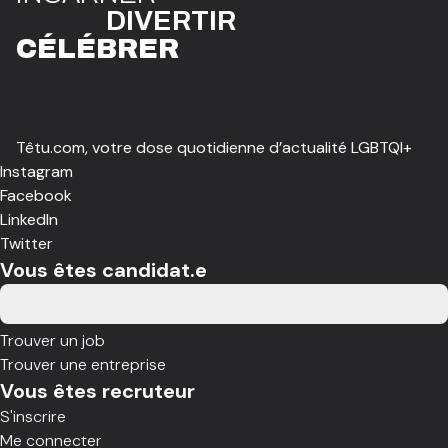
DIVE
R
TIR
CÉLÉBR
E
R
Têtu.com, votre dose quotidienne d’actualité LGBTQI+
Instagram
Facebook
LinkedIn
Twitter
Vous êtes candidat.e
Trouver un job
Trouver une entreprise
Vous êtes recruteur
S'inscrire
Me connecter