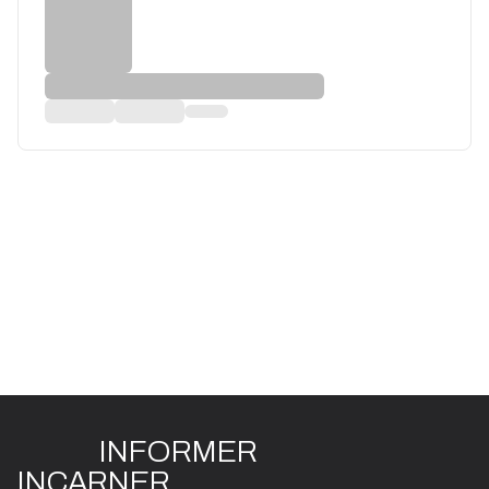
INFO
R
ME
R
I
N
CAR
N
ER