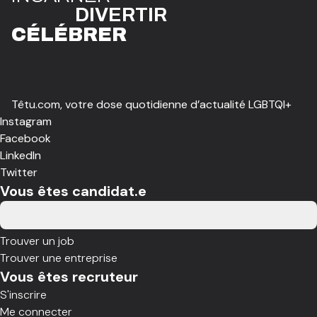
DIVE
R
TIR
CÉLÉBR
E
R
Têtu.com, votre dose quotidienne d’actualité LGBTQI+
Instagram
Facebook
LinkedIn
Twitter
Vous êtes candidat.e
Trouver un job
Trouver une entreprise
Vous êtes recruteur
S'inscrire
Me connecter