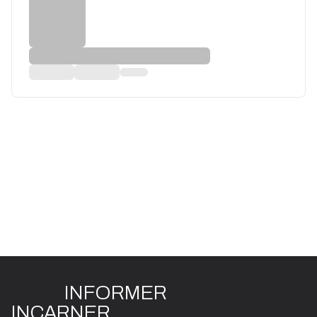
INFO
R
ME
R
I
N
CAR
N
ER