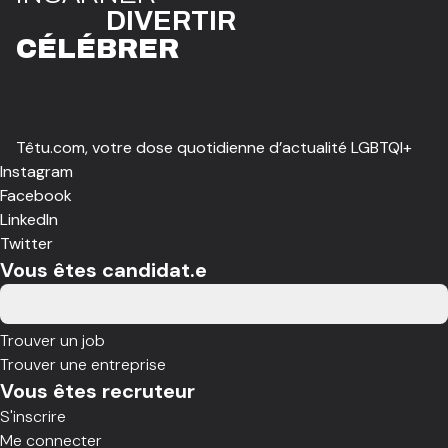
DIVE
R
TIR
CÉLÉBR
E
R
Têtu.com, votre dose quotidienne d’actualité LGBTQI+
Instagram
Facebook
LinkedIn
Twitter
Vous êtes candidat.e
Trouver un job
Trouver une entreprise
Vous êtes recruteur
S'inscrire
Me connecter