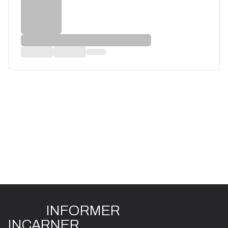
INFO
R
ME
R
I
N
CAR
N
ER