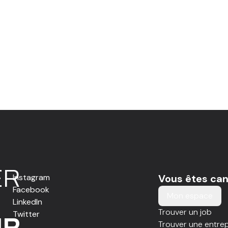
E
R
Instagram
Vous êtes can
Facebook
Mon espace
LinkedIn
Trouver un job
Twitter
IR
Trouver une entrep