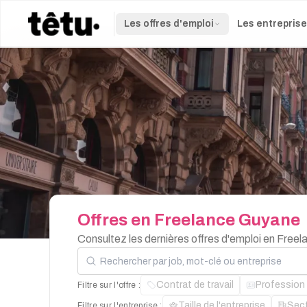
Les offres d'emploi
Les entrepris
Offres
en
Freelance
Guyane
Consultez les dernières offres d'emploi en Free
Rechercher par job, mot-clé ou entreprise
Contrat de travail
Profession
Filtre sur l'offre :
Taille de l'entreprise
Sec
Filtre sur l'entreprise :