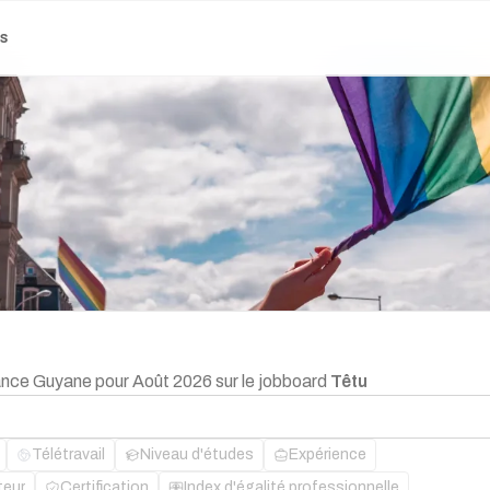
es
lance Guyane pour Août 2026 sur le jobboard
Têtu
Télétravail
Niveau d'études
Expérience
teur
Certification
Index d'égalité professionnelle