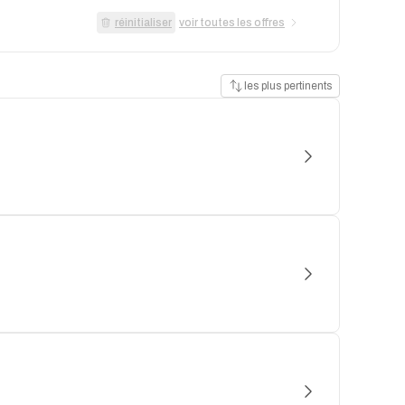
réinitialiser
voir toutes les offres
les plus pertinents