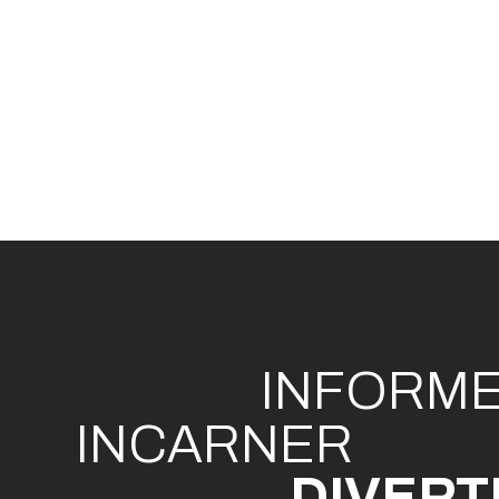
INFO
R
M
I
N
CAR
N
ER
DIVE
R
T