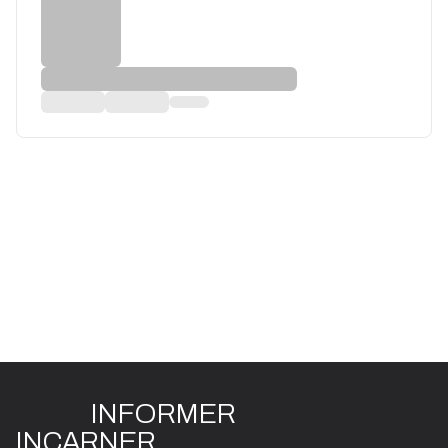
INFO
R
ME
R
I
N
CAR
N
ER