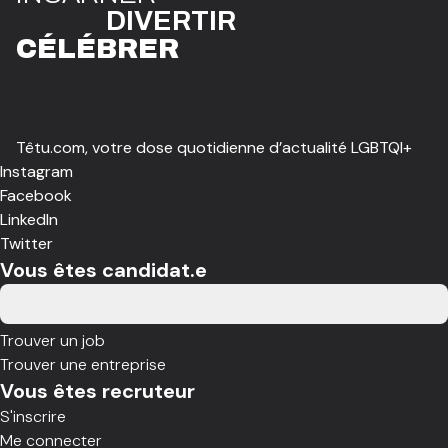
DIVE
R
TIR
CÉLÉBR
E
R
Têtu.com, votre dose quotidienne d’actualité LGBTQI+
Instagram
Facebook
LinkedIn
Twitter
Vous êtes candidat.e
Trouver un job
Trouver une entreprise
Vous êtes recruteur
S'inscrire
Me connecter