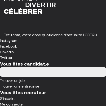
DIVE
R
TIR
CÉLÉBR
E
R
Têtu.com, votre dose quotidienne d’actualité LGBTQI+
Instagram
Facebook
LinkedIn
Twitter
Vous êtes candidat.e
Trouver un job
Trouver une entreprise
Vous êtes recruteur
S'inscrire
Me connecter