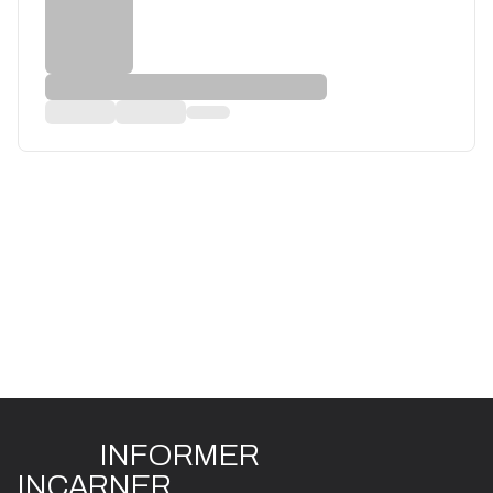
INFO
R
ME
R
I
N
CAR
N
ER