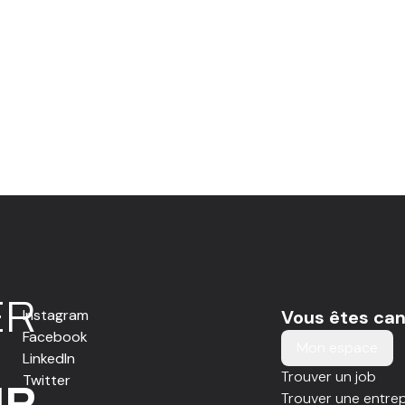
E
R
Instagram
Vous êtes can
Facebook
Mon espace
LinkedIn
Trouver un job
Twitter
IR
Trouver une entrep