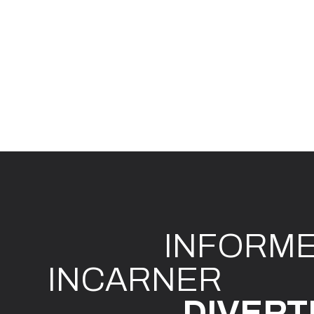
INFO
R
M
I
N
CAR
N
ER
DIVE
R
T