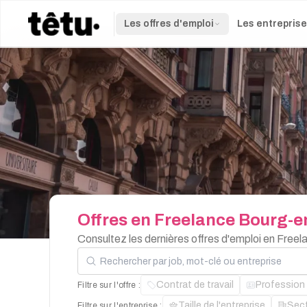
Les offres d'emploi
Les entrepris
Offres
en
Freelance
Bourg-e
Consultez les dernières offres d'emploi en Fre
Rechercher par job, mot-clé ou entreprise
Contrat de travail
Profession
Filtre sur l'offre :
Taille de l'entreprise
Sec
Filtre sur l'entreprise :