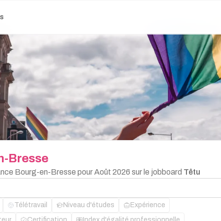
es
n-Bresse
elance Bourg-en-Bresse pour Août 2026 sur le jobboard
Têtu
Télétravail
Niveau d'études
Expérience
teur
Certification
Index d'égalité professionnelle