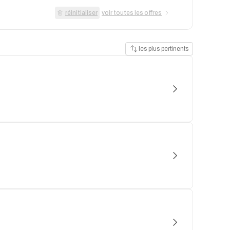
réinitialiser
voir toutes les offres
les plus pertinents