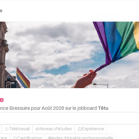
es
e
lance Bressuire pour Août 2026 sur le jobboard
Têtu
Télétravail
Niveau d'études
Expérience
teur
Certification
Index d'égalité professionnelle