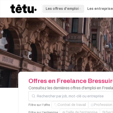
Les offres d'emploi
Les entrepris
Offres
en
Freelance
Bressuir
Consultez les dernières offres d'emploi en Free
Rechercher par job, mot-clé ou entreprise
Contrat de travail
Profession
Filtre sur l'offre :
Taille de l'entreprise
Sec
Filtre sur l'entreprise :