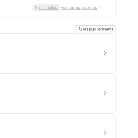
réinitialiser
voir toutes les offres
les plus pertinents