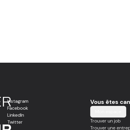
E
R
Instagram
Vous êtes can
Facebook
Mon espace
LinkedIn
Trouver un job
Twitter
IR
Trouver une entrep