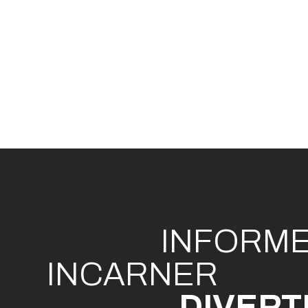
INFO
R
M
I
N
CAR
N
ER
DIVE
R
T