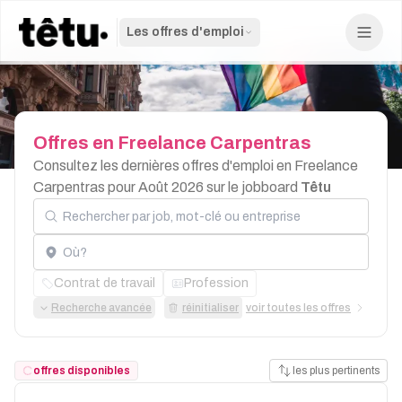
Les offres d'emploi
Offres
en
Freelance
Carpentras
Consultez les dernières offres d'emploi en Freelance
Carpentras pour Août 2026 sur le jobboard
Têtu
Rechercher par job, mot-clé ou entreprise
Localisation
Contrat de travail
Profession
Recherche avancée
réinitialiser
voir toutes les offres
offres disponibles
les plus pertinents