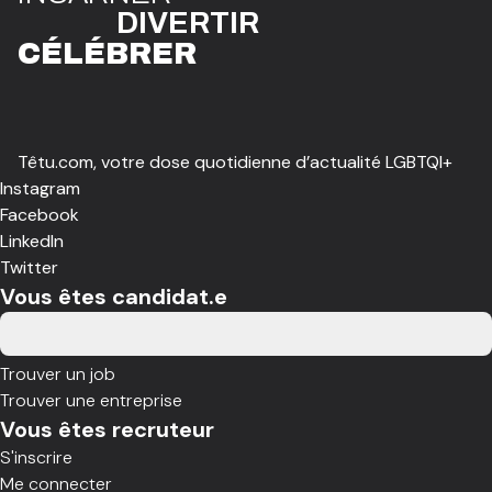
DIVE
R
TIR
CÉLÉBR
E
R
Têtu.com, votre dose quotidienne d’actualité LGBTQI+
Instagram
Facebook
LinkedIn
Twitter
Vous êtes candidat.e
Trouver un job
Trouver une entreprise
Vous êtes recruteur
S'inscrire
Me connecter