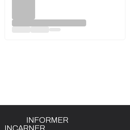
INFO
R
ME
R
I
N
CAR
N
ER