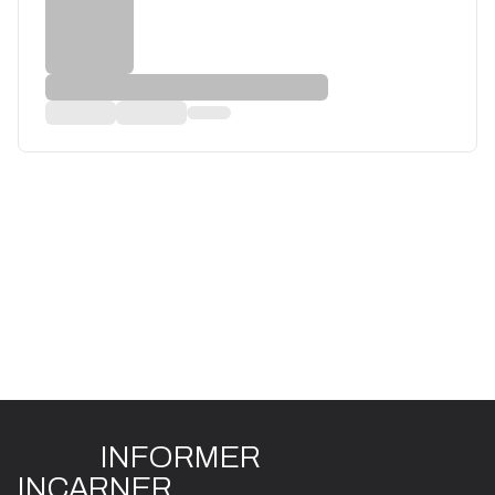
INFO
R
ME
R
I
N
CAR
N
ER