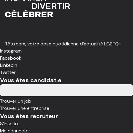
DIVE
R
TIR
CÉLÉBR
E
R
Têtu.com, votre dose quotidienne d’actualité LGBTQI+
Instagram
Facebook
LinkedIn
Twitter
Vous êtes candidat.e
Trouver un job
Trouver une entreprise
Vous êtes recruteur
S'inscrire
Me connecter