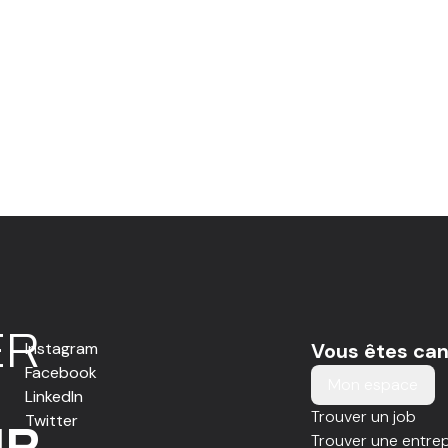
E
R
Instagram
Vous êtes can
Facebook
Mon espace
LinkedIn
Trouver un job
Twitter
IR
Trouver une entrep