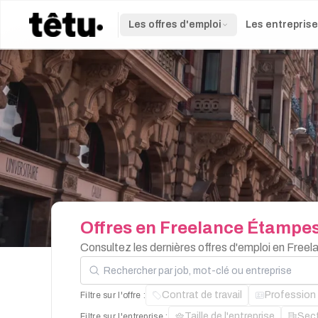
Les offres d'emploi
Les entrepris
Offres
en
Freelance
Étampe
Consultez les dernières offres d'emploi en Free
Rechercher par job, mot-clé ou entreprise
Contrat de travail
Profession
Filtre sur l'offre :
Taille de l'entreprise
Sec
Filtre sur l'entreprise :