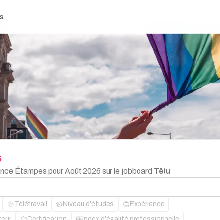
es
s
lance Étampes pour Août 2026 sur le jobboard
Têtu
Télétravail
Niveau d'études
Expérience
teur
Certification
Index d'égalité professionnelle