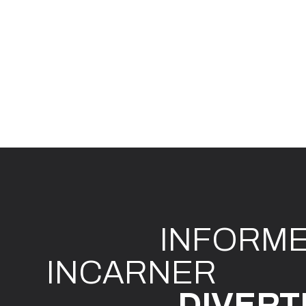
INFO
R
M
I
N
CAR
N
ER
DIVE
R
T