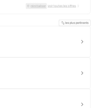
réinitialiser
voir toutes les offres
les plus pertinents