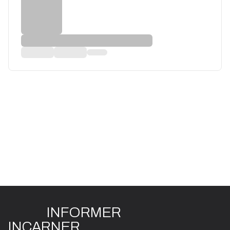
INFO
R
ME
R
I
N
CAR
N
ER