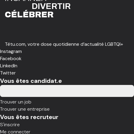
DIVE
R
TIR
CÉLÉBR
E
R
Têtu.com, votre dose quotidienne d’actualité LGBTQI+
Instagram
Facebook
LinkedIn
Twitter
Vous êtes candidat.e
Trouver un job
Trouver une entreprise
Vous êtes recruteur
S'inscrire
Me connecter