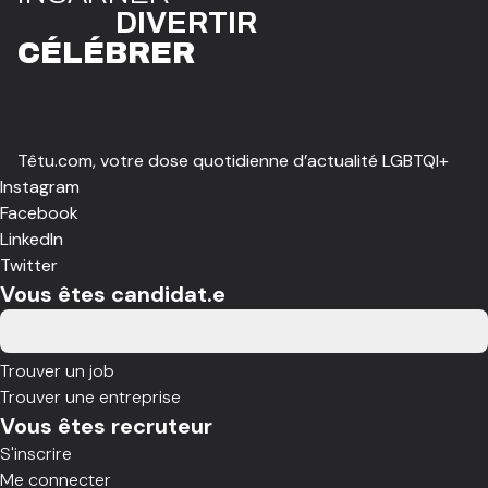
DIVE
R
TIR
CÉLÉBR
E
R
Têtu.com, votre dose quotidienne d’actualité LGBTQI+
Instagram
Facebook
LinkedIn
Twitter
Vous êtes candidat.e
Trouver un job
Trouver une entreprise
Vous êtes recruteur
S'inscrire
Me connecter