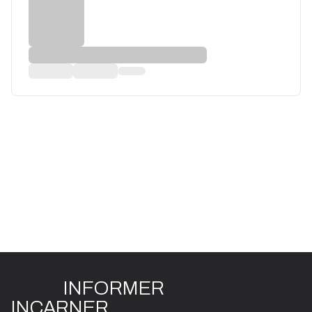
INFO
R
ME
R
I
N
CAR
N
ER