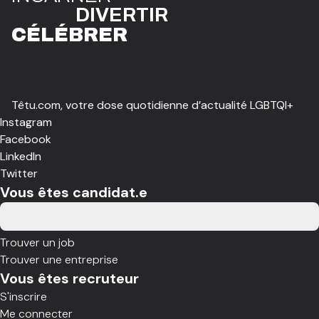
DIVE
R
TIR
CÉLÉBR
E
R
Têtu.com, votre dose quotidienne d’actualité LGBTQI+
Instagram
Facebook
LinkedIn
Twitter
Vous êtes candidat.e
Trouver un job
Trouver une entreprise
Vous êtes recruteur
S'inscrire
Me connecter