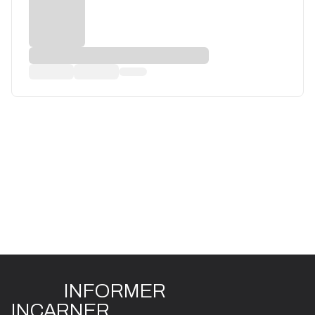
INFO
R
ME
R
I
N
CAR
N
ER