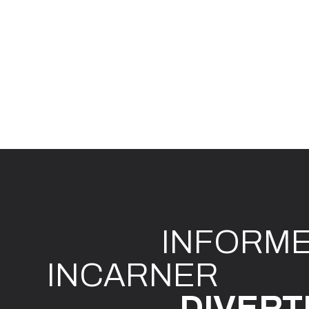
INFO
R
M
I
N
CAR
N
ER
DIVE
R
T