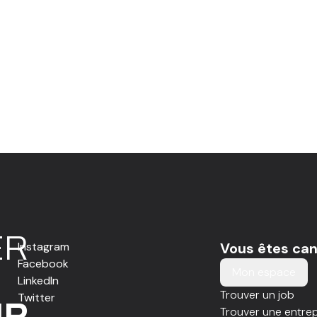
E
R
Instagram
Vous êtes can
Facebook
Mon espace
LinkedIn
Trouver un job
Twitter
IR
Trouver une entrep