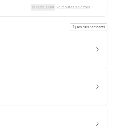
réinitialiser
voir toutes les offres
les plus pertinents