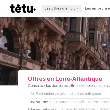
Les offres d'emploi
Les entrepris
Offres
en
Loire-Atlantique
Consultez les dernières offres d'emploi en Loire
Rechercher par job, mot-clé ou entreprise
Contrat de travail
Profession
Filtre sur l'offre :
Taille de l'entreprise
Sec
Filtre sur l'entreprise :