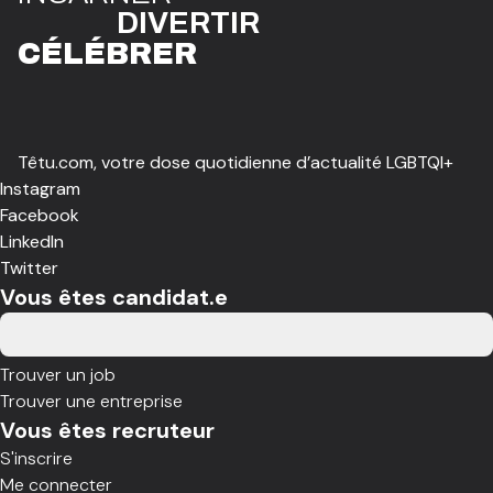
DIVE
R
TIR
CÉLÉBR
E
R
Têtu.com, votre dose quotidienne d’actualité LGBTQI+
Instagram
Facebook
LinkedIn
Twitter
Vous êtes candidat.e
Trouver un job
Trouver une entreprise
Vous êtes recruteur
S'inscrire
Me connecter