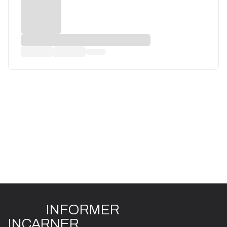
INFO
R
ME
R
I
N
CAR
N
ER