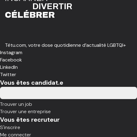
DIVE
R
TIR
CÉLÉBR
E
R
Têtu.com, votre dose quotidienne d’actualité LGBTQI+
Instagram
Facebook
LinkedIn
Twitter
Vous êtes candidat.e
Trouver un job
Trouver une entreprise
Vous êtes recruteur
S'inscrire
Me connecter