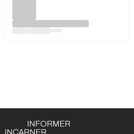
INFO
R
ME
R
I
N
CAR
N
ER