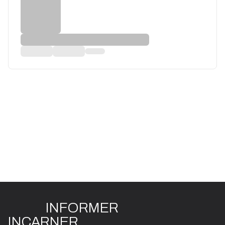
INFO
R
ME
R
I
N
CAR
N
ER