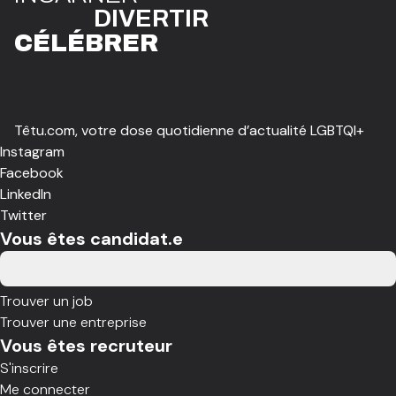
DIVE
R
TIR
CÉLÉBR
E
R
Têtu.com, votre dose quotidienne d’actualité LGBTQI+
Instagram
Facebook
LinkedIn
Twitter
Vous êtes candidat.e
Trouver un job
Trouver une entreprise
Vous êtes recruteur
S'inscrire
Me connecter