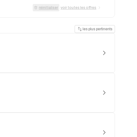
réinitialiser
voir toutes les offres
les plus pertinents