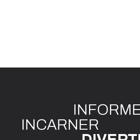
INFO
R
M
I
N
CAR
N
ER
DIVE
R
T