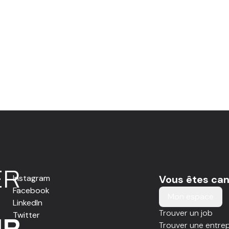
E
R
Instagram
Vous êtes can
Facebook
Mon espace
LinkedIn
Trouver un job
Twitter
IR
Trouver une entrep