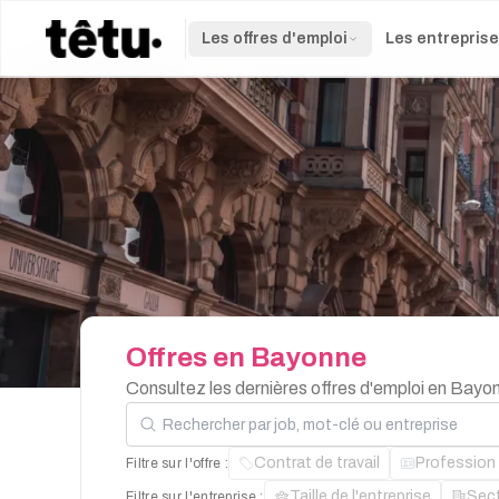
Les offres d'emploi
Les entrepris
Offres
en
Bayonne
Consultez les dernières offres d'emploi en Bayo
Rechercher par job, mot-clé ou entreprise
Contrat de travail
Profession
Filtre sur l'offre :
Taille de l'entreprise
Sec
Filtre sur l'entreprise :