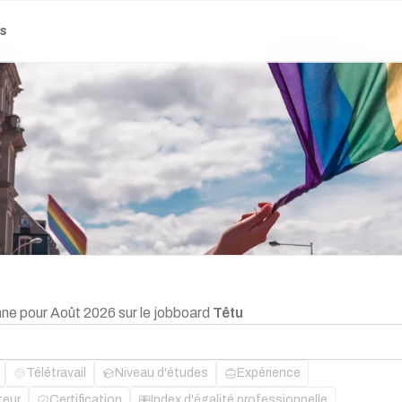
es
nne pour Août 2026 sur le jobboard
Têtu
Télétravail
Niveau d'études
Expérience
teur
Certification
Index d'égalité professionnelle