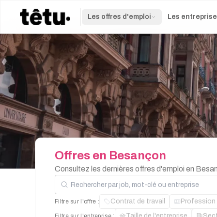
Les offres d'emploi
Les entrepris
Offres
en
Besançon
Consultez les dernières offres d'emploi en Besa
Rechercher par job, mot-clé ou entreprise
Contrat de travail
Profession
Filtre sur l'offre :
Taille de l'entreprise
Sec
Filtre sur l'entreprise :