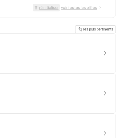
réinitialiser
voir toutes les offres
les plus pertinents