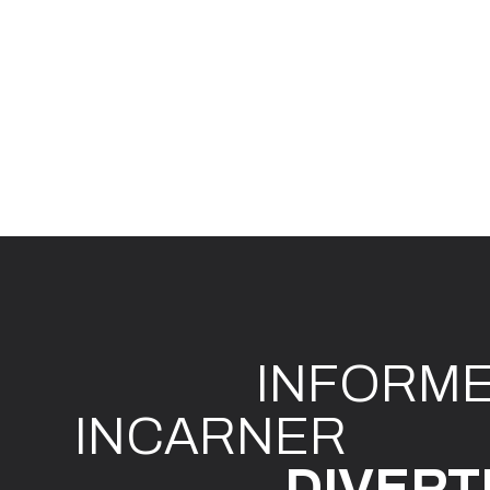
INFO
R
M
I
N
CAR
N
ER
DIVE
R
T