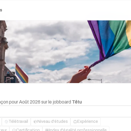
es
nçon pour Août 2026 sur le jobboard
Têtu
Télétravail
Niveau d'études
Expérience
teur
Certification
Index d'égalité professionnelle