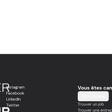
E
R
Instagram
Vous êtes can
Facebook
Mon espace
LinkedIn
Trouver un job
Twitter
IR
Trouver une entrep