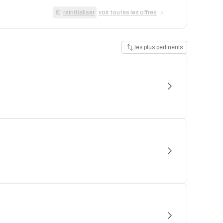
réinitialiser
voir toutes les offres
les plus pertinents