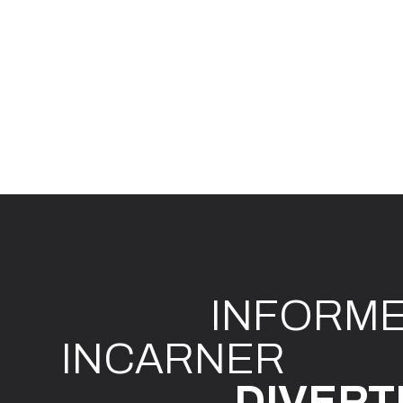
INFO
R
M
I
N
CAR
N
ER
DIVE
R
T