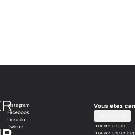
E
R
Instagram
Vous êtes can
Facebook
Mon espace
LinkedIn
Trouver un job
Twitter
IR
Trouver une entrep