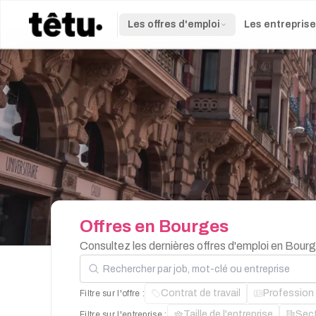
Les offres d'emploi
Les entrepris
Offres
en
Bourges
Consultez les dernières offres d'emploi en Bour
Rechercher par job, mot-clé ou entreprise
Contrat de travail
Profession
Filtre sur l'offre :
Taille de l'entreprise
Sec
Filtre sur l'entreprise :