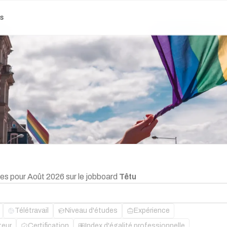
es
ges pour Août 2026 sur le jobboard
Têtu
Télétravail
Niveau d'études
Expérience
teur
Certification
Index d'égalité professionnelle