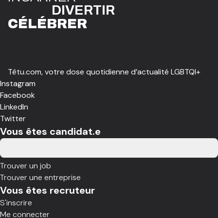
DIVE
R
TIR
CÉLÉBR
E
R
Têtu.com, votre dose quotidienne d’actualité LGBTQI+
Instagram
Facebook
LinkedIn
Twitter
Vous êtes candidat.e
Trouver un job
Trouver une entreprise
Vous êtes recruteur
S'inscrire
Me connecter