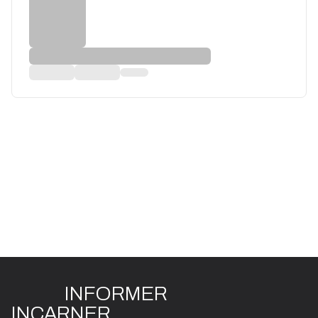
INFO
R
ME
R
I
N
CAR
N
ER