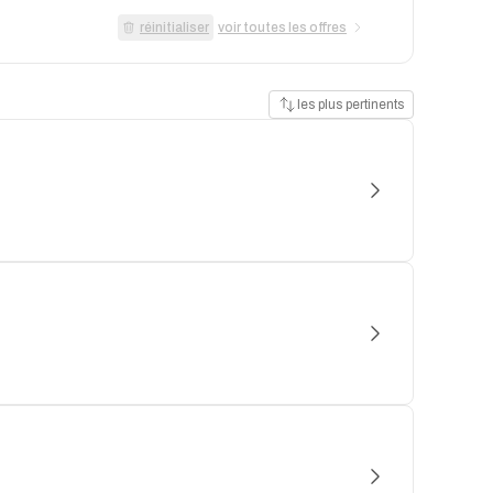
réinitialiser
voir toutes les offres
les plus pertinents