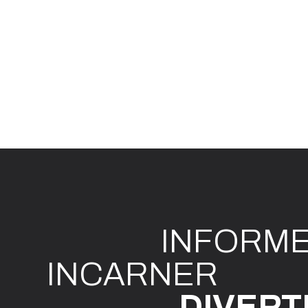
INFO
R
M
I
N
CAR
N
ER
DIVE
R
T