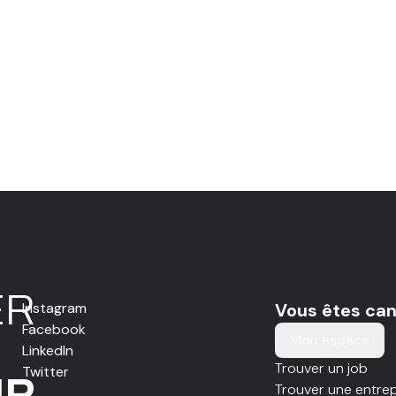
E
R
Instagram
Vous êtes can
Facebook
Mon espace
LinkedIn
Trouver un job
Twitter
IR
Trouver une entrep