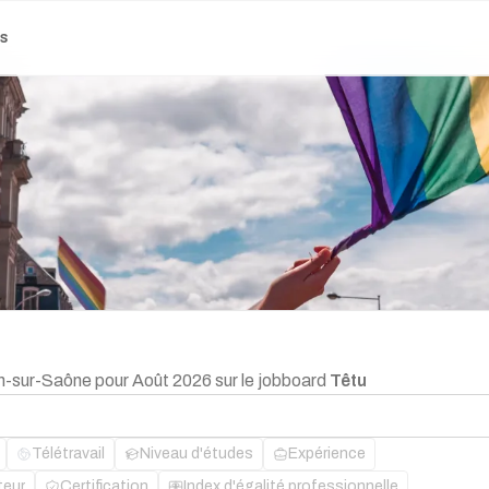
es
on-sur-Saône pour Août 2026 sur le jobboard
Têtu
Télétravail
Niveau d'études
Expérience
teur
Certification
Index d'égalité professionnelle