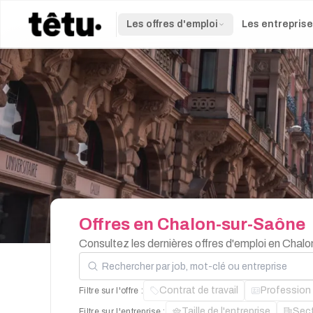
Les offres d'emploi
Les entrepris
Offres
en
Chalon-sur-Saône
Consultez les dernières offres d'emploi en Chal
Rechercher par job, mot-clé ou entreprise
Contrat de travail
Profession
Filtre sur l'offre :
Taille de l'entreprise
Sec
Filtre sur l'entreprise :